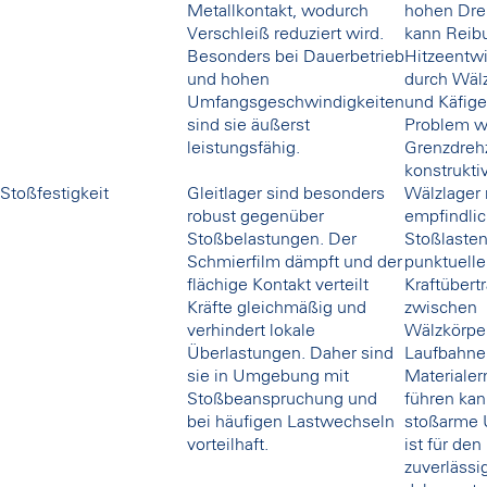
Metallkontakt, wodurch
hohen Dre
Verschleiß reduziert wird.
kann Reib
Besonders bei Dauerbetrieb
Hitzeentw
und hohen
durch Wäl
Umfangsgeschwindigkeiten
und Käfig
sind sie äußerst
Problem w
leistungsfähig.
Grenzdreh
konstrukti
Stoßfestigkeit
Gleitlager sind besonders
Wälzlager 
robust gegenüber
empfindlic
Stoßbelastungen. Der
Stoßlasten
Schmierfilm dämpft und der
punktuelle
flächige Kontakt verteilt
Kraftübert
Kräfte gleichmäßig und
zwischen
verhindert lokale
Wälzkörpe
Überlastungen. Daher sind
Laufbahne
sie in Umgebung mit
Materiale
Stoßbeanspruchung und
führen kan
bei häufigen Lastwechseln
stoßarme
vorteilhaft.
ist für den
zuverlässi