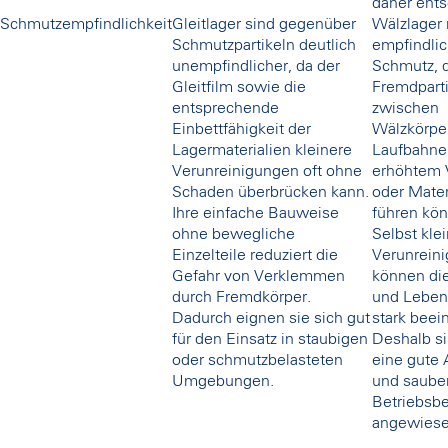
daher ent
Schmutzempfindlichkeit
Gleitlager sind gegenüber
Wälzlager 
Schmutzpartikeln deutlich
empfindlic
unempfindlicher, da der
Schmutz, 
Gleitfilm sowie die
Fremdparti
entsprechende
zwischen
Einbettfähigkeit der
Wälzkörpe
Lagermaterialien kleinere
Laufbahne
Verunreinigungen oft ohne
erhöhtem 
Schaden überbrücken kann.
oder Mate
Ihre einfache Bauweise
führen kö
ohne bewegliche
Selbst kle
Einzelteile reduziert die
Verunrein
Gefahr von Verklemmen
können die
durch Fremdkörper.
und Leben
Dadurch eignen sie sich gut
stark beei
für den Einsatz in staubigen
Deshalb si
oder schmutzbelasteten
eine gute
Umgebungen.
und saube
Betriebsb
angewiese