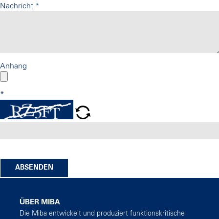
Nachricht
*
Anhang
*
ABSENDEN
ÜBER MIBA
Die Miba entwickelt und produziert funktionskritische