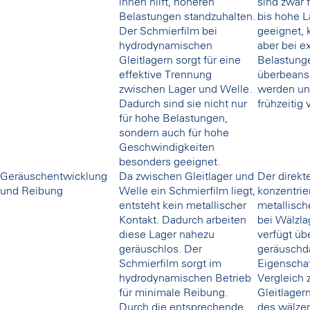
ihnen hilft, höheren
sind zwar f
Belastungen standzuhalten.
bis hohe L
Der Schmierfilm bei
geeignet,
hydrodynamischen
aber bei e
Gleitlagern sorgt für eine
Belastung
effektive Trennung
überbeans
zwischen Lager und Welle.
werden u
Dadurch sind sie nicht nur
frühzeitig
für hohe Belastungen,
sondern auch für hohe
Geschwindigkeiten
besonders geeignet.
Geräuschentwicklung
Da zwischen Gleitlager und
Der direkt
und Reibung
Welle ein Schmierfilm liegt,
konzentrie
entsteht kein metallischer
metallisch
Kontakt. Dadurch arbeiten
bei Wälzla
diese Lager nahezu
verfügt üb
geräuschlos. Der
geräusch
Schmierfilm sorgt im
Eigenscha
hydrodynamischen Betrieb
Vergleich 
für minimale Reibung.
Gleitlager
Durch die entsprechende
des wälze