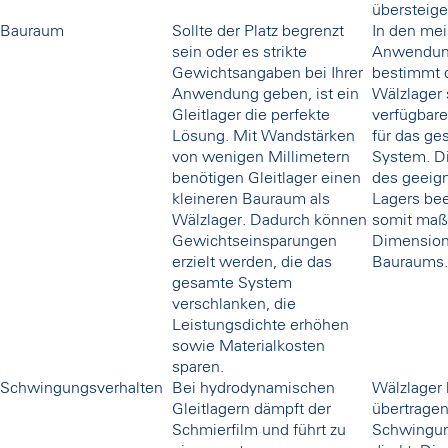
übersteige
Bauraum
Sollte der Platz begrenzt
In den mei
sein oder es strikte
Anwendu
Gewichtsangaben bei Ihrer
bestimmt 
Anwendung geben, ist ein
Wälzlager 
Gleitlager die perfekte
verfügbar
Lösung. Mit Wandstärken
für das ge
von wenigen Millimetern
System. D
benötigen Gleitlager einen
des geeig
kleineren Bauraum als
Lagers bee
Wälzlager. Dadurch können
somit maß
Gewichtseinsparungen
Dimension
erzielt werden, die das
Bauraums.
gesamte System
verschlanken, die
Leistungsdichte erhöhen
sowie Materialkosten
sparen.
Schwingungsverhalten
Bei hydrodynamischen
Wälzlager
Gleitlagern dämpft der
übertrage
Schmierfilm und führt zu
Schwingu