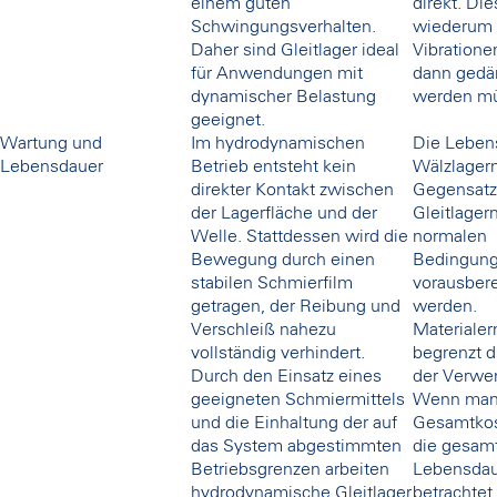
einem guten
direkt. Di
Schwingungsverhalten.
wiederum
Daher sind Gleitlager ideal
Vibratione
für Anwendungen mit
dann gedä
dynamischer Belastung
werden m
geeignet.
Wartung und
Im hydrodynamischen
Die Leben
Lebensdauer
Betrieb entsteht kein
Wälzlager
direkter Kontakt zwischen
Gegensatz
der Lagerfläche und der
Gleitlager
Welle. Stattdessen wird die
normalen
Bewegung durch einen
Bedingun
stabilen Schmierfilm
vorausber
getragen, der Reibung und
werden.
Verschleiß nahezu
Materiale
vollständig verhindert.
begrenzt d
Durch den Einsatz eines
der Verwe
geeigneten Schmiermittels
Wenn man
und die Einhaltung der auf
Gesamtkos
das System abgestimmten
die gesam
Betriebsgrenzen arbeiten
Lebensdau
hydrodynamische Gleitlager
betrachtet