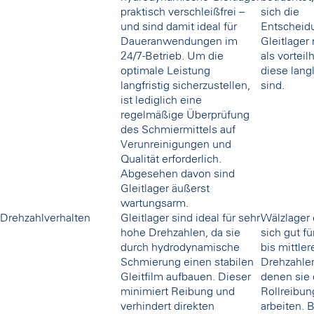
praktisch verschleißfrei –
sich die
und sind damit ideal für
Entscheidu
Daueranwendungen im
Gleitlager
24/7-Betrieb. Um die
als vorteil
optimale Leistung
diese lang
langfristig sicherzustellen,
sind.
ist lediglich eine
regelmäßige Überprüfung
des Schmiermittels auf
Verunreinigungen und
Qualität erforderlich.
Abgesehen davon sind
Gleitlager äußerst
wartungsarm.
Drehzahlverhalten
Gleitlager sind ideal für sehr
Wälzlager
hohe Drehzahlen, da sie
sich gut fü
durch hydrodynamische
bis mittler
Schmierung einen stabilen
Drehzahlen
Gleitfilm aufbauen. Dieser
denen sie 
minimiert Reibung und
Rollreibung
verhindert direkten
arbeiten. 