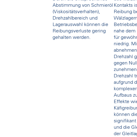
Abstimmung von Schmieröl
Kontakts is
(Viskositätsverhalten),
Reibung b
Drehzahlbereich und
Wälzlagern
Lagerauswahl können die
Betriebsb
Reibungsverluste gering
nahe dem S
gehalten werden.
für gewöhn
niedrig. Mi
abnehmen
Drehzahl g
gegen Null
zunehmen
Drehzahl t
aufgrund 
komplexe
Aufbaus zu
Effekte wi
Käfigreibu
können di
signifikan
und die Gl
der Gleitla