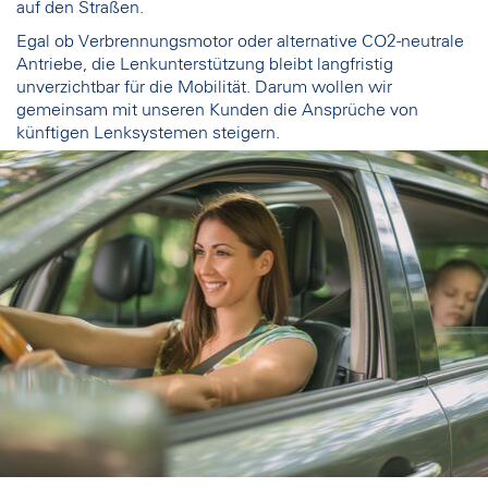
auf den Straßen.
Egal ob Verbrennungsmotor oder alternative CO2-neutrale
Antriebe, die Lenkunterstützung bleibt langfristig
unverzichtbar für die Mobilität. Darum wollen wir
gemeinsam mit unseren Kunden die Ansprüche von
künftigen Lenksystemen steigern.