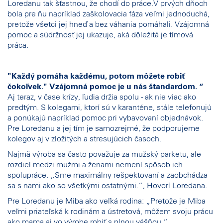
Loredanu tak šťastnou, že chodí do práce.V prvých dňoch
bola pre ňu napríklad zaškolovacia fáza veľmi jednoduchá,
pretože všetci jej hneď a bez váhania pomáhali. Vzájomná
pomoc a súdržnosť jej ukazuje, aká dôležitá je tímová
práca.
"Každý pomáha každému, potom môžete robiť
čokoľvek." Vzájomná pomoc je u nás štandardom. “
Aj teraz, v čase krízy, ľudia držia spolu - ak nie viac ako
predtým. S kolegami, ktorí sú v karanténe, stále telefonujú
a ponúkajú napríklad pomoc pri vybavovaní objednávok.
Pre Loredanu a jej tím je samozrejmé, že podporujeme
kolegov aj v zložitých a stresujúcich časoch.
Najmä výroba sa často považuje za mužský parketu, ale
rozdiel medzi mužmi a ženami nemení spôsob ich
spolupráce. „Sme maximálny rešpektovaní a zaobchádza
sa s nami ako so všetkými ostatnými.“, Hovorí Loredana.
Pre Loredanu je Miba ako veľká rodina: „Pretože je Miba
veľmi priateľská k rodinám a ústretová, môžem svoju prácu
ako mama aj vo výrobe robiť s plnou vášňou.“