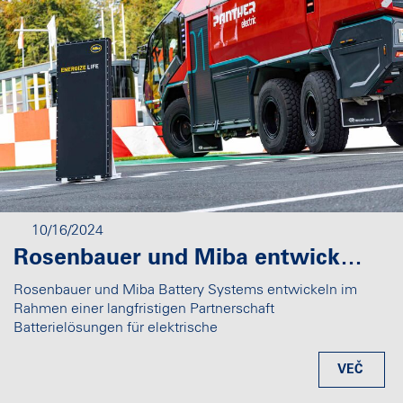
10/16/2024
Rosenbauer und Miba entwickeln Batterien für Sondereinsatzfahrzeuge - Oberösterreichische Leitbetriebe setzen deutliches Signal für E-Mobilität
Rosenbauer und Miba Battery Systems entwickeln im
Rahmen einer langfristigen Partnerschaft
Batterielösungen für elektrische
Sondereinsatzfahrzeuge.
VEČ