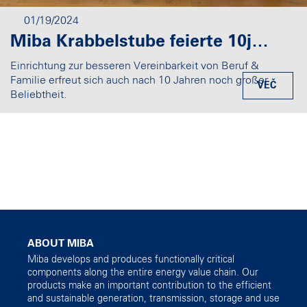
01/19/2024
Miba Krabbelstube feierte 10jähriges Jubiläum: Seit 2014 wurden bereits 127 Kinder betreut
Einrichtung zur besseren Vereinbarkeit von Beruf &
Familie erfreut sich auch nach 10 Jahren noch großer
VEČ
Beliebtheit.
ABOUT MIBA
Miba develops and produces functionally critical
components along the entire energy value chain. Our
products make an important contribution to the efficient
and sustainable generation, transmission, storage and use