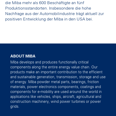
die Miba mehr als 600 Beschäftigte an fünf
Produktionsstandorten. Insbesondere die hohe
Nachfrage aus der Automobilindustrie trägt aktuell zur
positiven Entwicklung der Miba in den USA bei.
ABOUT MIBA
Miba develops and produces functionally critical
components along the entire energy value chain. Our
products make an important contribution to the efficient
and sustainable generation, transmission, storage and use
of energy. Miba powder metal parts, bearings, friction
materials, power electronics components, coatings and
components for e-mobility are used around the world in
applications like vehicles, ships, aircraft, agricultural and
construction machinery, wind power turbines or power
grids.