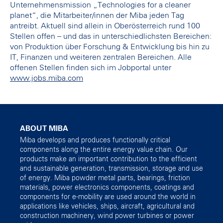
Unternehmensmission „Technologies for a cleaner
planet“, die Mitarbeiter/innen der Miba jeden Tag
antreibt. Aktuell sind allein in Oberösterreich rund 100
Stellen offen – und das in unterschiedlichsten Bereichen:
von Produktion über Forschung & Entwicklung bis hin zu
IT, Finanzen und weiteren zentralen Bereichen. Alle
offenen Stellen finden sich im Jobportal unter
www.jobs.miba.com
ABOUT MIBA
Miba develops and produces functionally critical
components along the entire energy value chain. Our
products make an important contribution to the efficient
and sustainable generation, transmission, storage and use
of energy. Miba powder metal parts, bearings, friction
materials, power electronics components, coatings and
components for e-mobility are used around the world in
applications like vehicles, ships, aircraft, agricultural and
construction machinery, wind power turbines or power