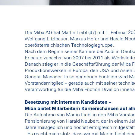
Die Miba AG hat Martin Liebl (47) mit 1. Februar 20
Wolfgang Litzlbauer, Markus Hofer und Harald Neub
oberösterreichischen Technologiegruppe.
Nach dem Beginn seiner Karriere bei Audi in Deutsc
Er baute zunächst von 2007 bis 2011 als Werksleiter
Danach stieg er in die Geschäftsführung der Miba F
Produktionswerken in Europa, den USA und Asien und
General Manager. In seiner neuen Funktion wird Ma
Vorstandsmitglied – gerade auch mit seiner techni
Verantwortung für die Miba Friction Division inneh
Besetzung mit internem Kandidaten –
Miba bietet Mitarbeitern Karrierechancen auf al
Die Aufnahme von Martin Liebl in den Miba Vorsta
Pensionierung von Harald Neubert, der in einem Ja
Jahre maßgeblich und höchst erfolgreich mitgestal
„Es macht mich stolz, dass wir mit Martin Liebl ei