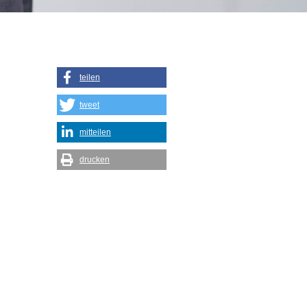
teilen
tweet
mitteilen
drucken