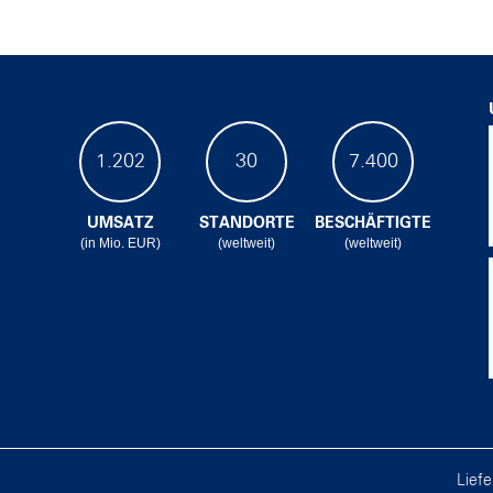
1.202
30
7.400
UMSATZ
STANDORTE
BESCHÄFTIGTE
(in Mio. EUR)
(weltweit)
(weltweit)
Lief