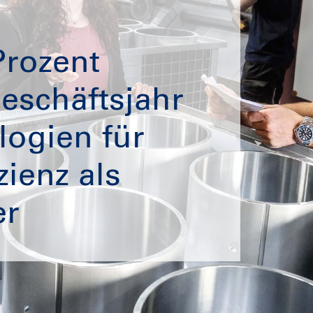
Prozent
eschäftsjahr
logien für
zienz als
er