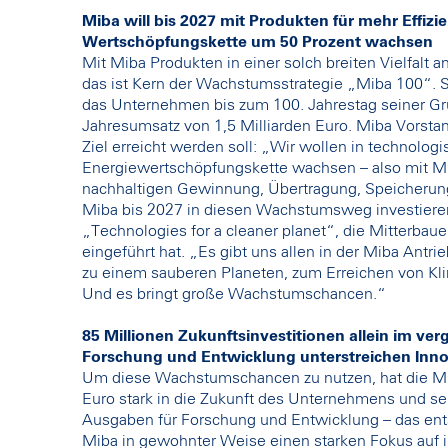
Miba will bis 2027 mit Produkten für mehr Effiz
Wertschöpfungskette um 50 Prozent wachsen
Mit Miba Produkten in einer solch breiten Vielfalt
das ist Kern der Wachstumsstrategie „Miba 100“. S
das Unternehmen bis zum 100. Jahrestag seiner Gr
Jahresumsatz von 1,5 Milliarden Euro. Miba Vorstan
Ziel erreicht werden soll: „Wir wollen in technolo
Energiewertschöpfungskette wachsen – also mit M
nachhaltigen Gewinnung, Übertragung, Speicherung
Miba bis 2027 in diesen Wachstumsweg investiere
„Technologies for a cleaner planet“, die Mitterbaue
eingeführt hat. „Es gibt uns allen in der Miba Antri
zu einem sauberen Planeten, zum Erreichen von Kli
Und es bringt große Wachstumschancen.“
85 Millionen Zukunftsinvestitionen allein im ver
Forschung und Entwicklung unterstreichen Inno
Um diese Wachstumschancen zu nutzen, hat die Mi
Euro stark in die Zukunft des Unternehmens und sein
Ausgaben für Forschung und Entwicklung – das ents
Miba in gewohnter Weise einen starken Fokus auf i