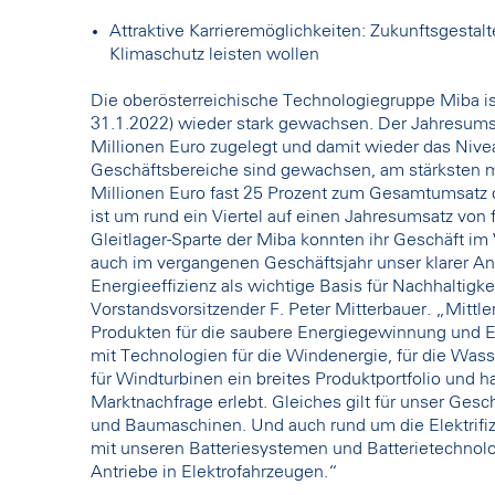
Attraktive Karrieremöglichkeiten: Zukunftsgestalt
Klimaschutz leisten wollen
Die oberösterreichische Technologiegruppe Miba is
31.1.2022) wieder stark gewachsen. Der Jahresumsa
Millionen Euro zugelegt und damit wieder das Nive
Geschäftsbereiche sind gewachsen, am stärksten mi
Millionen Euro fast 25 Prozent zum Gesamtumsatz d
ist um rund ein Viertel auf einen Jahresumsatz von 
Gleitlager-Sparte der Miba konnten ihr Geschäft i
auch im vergangenen Geschäftsjahr unser klarer An
Energieeffizienz als wichtige Basis für Nachhaltigke
Vorstandsvorsitzender F. Peter Mitterbauer. „Mit
Produkten für die saubere Energiegewinnung und 
mit Technologien für die Windenergie, für die Wasse
für Windturbinen ein breites Produktportfolio und
Marktnachfrage erlebt. Gleiches gilt für unser Ges
und Baumaschinen. Und auch rund um die Elektrif
mit unseren Batteriesystemen und Batterietechnolo
Antriebe in Elektrofahrzeugen.“