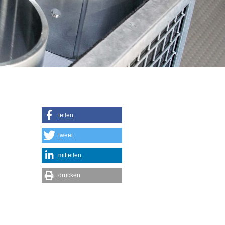
teilen
tweet
mitteilen
drucken