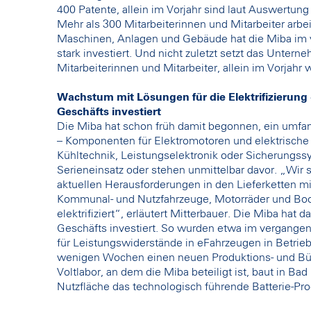
400 Patente, allein im Vorjahr sind laut Auswert
Mehr als 300 Mitarbeiterinnen und Mitarbeiter arbe
Maschinen, Anlagen und Gebäude hat die Miba im v
stark investiert. Und nicht zuletzt setzt das Untern
Mitarbeiterinnen und Mitarbeiter, allein im Vorjah
Wachstum mit Lösungen für die Elektrifizierung -
Geschäfts investiert
Die Miba hat schon früh damit begonnen, ein umfang
– Komponenten für Elektromotoren und elektrische
Kühltechnik, Leistungselektronik oder Sicherungssy
Serieneinsatz oder stehen unmittelbar davor. „Wir s
aktuellen Herausforderungen in den Lieferketten mi
Kommunal- und Nutzfahrzeuge, Motorräder und Boo
elektrifiziert“, erläutert Mitterbauer. Die Miba hat 
Geschäfts investiert. So wurden etwa im vergangen
für Leistungswiderstände in eFahrzeugen in Betrie
wenigen Wochen einen neuen Produktions- und Büro
Voltlabor, an dem die Miba beteiligt ist, baut in B
Nutzfläche das technologisch führende Batterie-Pro