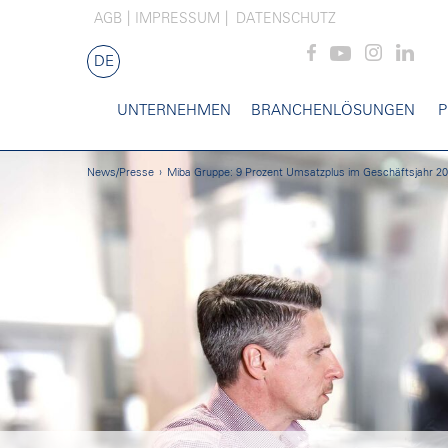
AGB
IMPRESSUM
DATENSCHUTZ
DE
UNTERNEHMEN
BRANCHENLÖSUNGEN
P
News/Presse
Miba Gruppe: 9 Prozent Umsatzplus im Geschäftsjahr 202