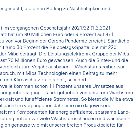
er gesucht, die einen Beitrag zu Nachhaltigkeit und
t im vergangenen Geschäftsjahr 2021/22 (1.2.2021-
tz hat um 80 Millionen Euro oder 9 Prozent auf 971
au von vor Beginn der Corona-Pandemie erreicht. Sämtliche
t rund 30 Prozent die Reibbelags-Sparte, die mit 220
er Miba beiträgt. Die Leistungselektronik-Gruppe der Miba
fast 70 Millionen Euro gewachsen. Auch die Sinter- und die
m Vergleich zum Vorjahr ausbauen. „Wachstumstreiber war
spruch, mit Miba Technologien einen Beitrag zu mehr
it und Klimaschutz zu leisten“, schildert
tlerweile kommen schon 11 Prozent unseres Umsatzes aus
Energieübertragung – stark getrieben von unserem Wachstum
rkraft und für effiziente Stromnetze. So bietet die Miba etwa
 hat damit im vergangenen Jahr eine nie dagewesene
chäft mit Komponenten für energieeffiziente, sparsame Land-
izierung nutzen wir viele Wachstumschancen und wachsen –
gien genauso wie mit unserer breiten Produktpalette für