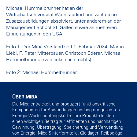
Michael Hummelbrunner hat an der
Wirtschaftsuniversität Wien studiert und zahlreiche
Zusatzausbildungen absolviert, unter anderem an der
Management School St. Gallen sowie an mehreren
Einrichtungen in den USA.
Foto 1: Der Miba Vorstand seit 1. Februar 2024: Martin
Liebl, F. Peter Mitterbauer, Christoph Ederer, Michael
Hummelbrunner (von links nach rechts)
Foto 2: Michael Hummelbrunner
ÜBER MIBA
Die Miba entwickelt und produziert funktionskritische
Komponenten für Anwendungen entlang der gesamten
Energie-Wertschöpfungskette. Ihre Produkte leisten
einen wichtigen Beitrag zur effizienten und nachhaltigen
Gewinnung, Übertragung, Speicherung und Verwendung
von Energie. Miba Sinterformteile, Gleitlager, Reibbeläge,